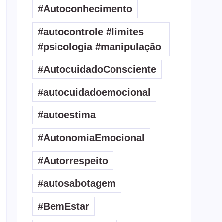
#Autoconhecimento
#autocontrole #limites
#psicologia #manipulação
#AutocuidadoConsciente
#autocuidadoemocional
#autoestima
#AutonomiaEmocional
#Autorrespeito
#autosabotagem
#BemEstar