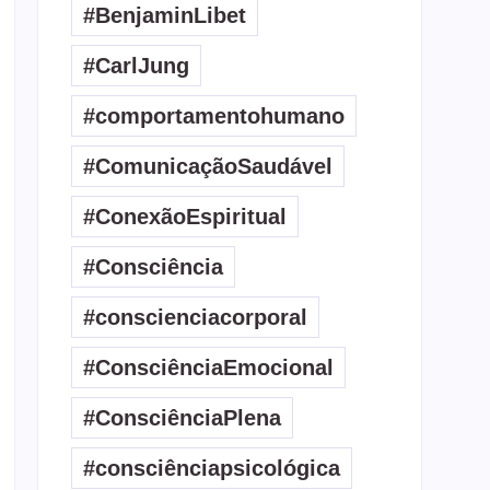
#BenjaminLibet
#CarlJung
#comportamentohumano
#ComunicaçãoSaudável
#ConexãoEspiritual
#Consciência
#conscienciacorporal
#ConsciênciaEmocional
#ConsciênciaPlena
#consciênciapsicológica