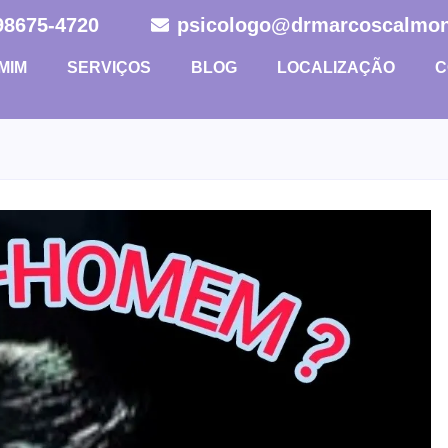
 98675-4720
psicologo@drmarcoscalmon
MIM
SERVIÇOS
BLOG
LOCALIZAÇÃO
C