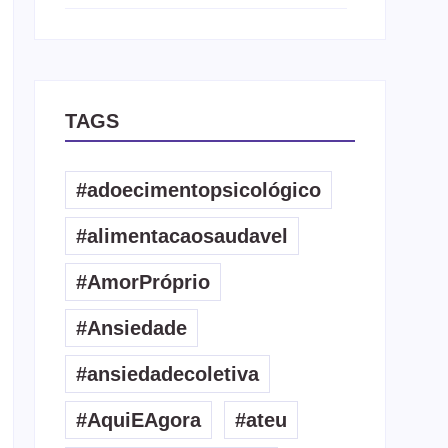
TAGS
#adoecimentopsicológico
#alimentacaosaudavel
#AmorPróprio
#Ansiedade
#ansiedadecoletiva
#AquiEAgora
#ateu