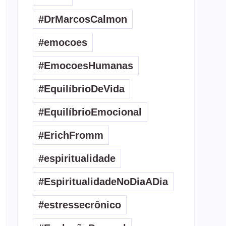
#DrMarcosCalmon
#emocoes
#EmocoesHumanas
#EquilíbrioDeVida
#EquilíbrioEmocional
#ErichFromm
#espiritualidade
#EspiritualidadeNoDiaADia
#estressecrônico