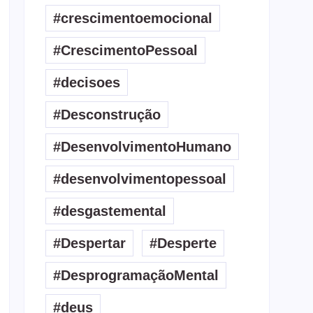
#crescimentoemocional
#CrescimentoPessoal
#decisoes
#Desconstrução
#DesenvolvimentoHumano
#desenvolvimentopessoal
#desgastemental
#Despertar
#Desperte
#DesprogramaçãoMental
#deus