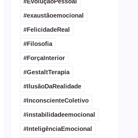
#EvoluçãoPessoal
#exaustãoemocional
#FelicidadeReal
#Filosofia
#ForçaInterior
#GestaltTerapia
#IlusãoDaRealidade
#InconscienteColetivo
#instabilidadeemocional
#InteligênciaEmocional