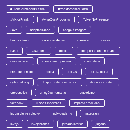
#TransformaçãoPessoal
#transtornonarcisista
#ViktorFrankl
#VivaComPropósito
#ViverNoPresente
2024
adaptabilidade
apego à imagem
busca interior
carência afetiva
carreira
casais
casal
casamento
cobiça
comportamento humano
comunicação
crescimento pessoal
criatividade
crise de sentido
critica
criticas
cultura digital
cyberbullying
despertar da consciência
desviodeconduta
egocentrico
emoções humanas
estoicismo
facebook
ilusões modernas
impacto emocional
inconsciente coletivo
individualismo
instagram
inveja
invejabranca
jornada interior
julgado