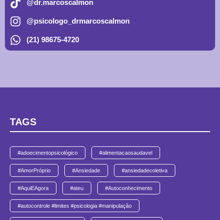
@dr.marcoscalmon
@psicologo_drmarcoscalmon
(21) 98675-4720
TAGS
#adoecimentopsicológico
#alimentacaosaudavel
#AmorPróprio
#Ansiedade
#ansiedadecoletiva
#AquiEAgora
#ateu
#Autoconhecimento
#autocontrole #limites #psicologia #manipulação