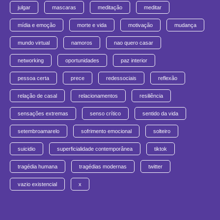
julgar
mascaras
meditação
meditar
mídia e emoção
morte e vida
motivação
mudança
mundo virtual
namoros
nao quero casar
networking
oportunidades
paz interior
pessoa certa
prece
redessociais
reflexão
relação de casal
relacionamentos
resiliência
sensações extremas
senso crítico
sentido da vida
setembroamarelo
sofrimento emocional
solteiro
suicidio
superficialidade contemporânea
tiktok
tragédia humana
tragédias modernas
twitter
vazio existencial
x