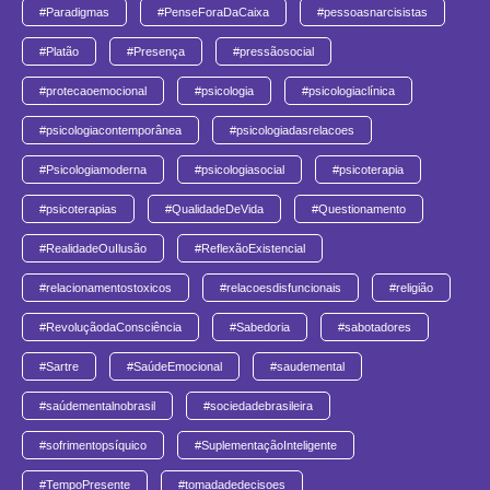
#Paradigmas
#PenseForaDaCaixa
#pessoasnarcisistas
#Platão
#Presença
#pressãosocial
#protecaoemocional
#psicologia
#psicologiaclínica
#psicologiacontemporânea
#psicologiadasrelacoes
#Psicologiamoderna
#psicologiasocial
#psicoterapia
#psicoterapias
#QualidadeDeVida
#Questionamento
#RealidadeOuIlusão
#ReflexãoExistencial
#relacionamentostoxicos
#relacoesdisfuncionais
#religião
#RevoluçãodaConsciência
#Sabedoria
#sabotadores
#Sartre
#SaúdeEmocional
#saudemental
#saúdementalnobrasil
#sociedadebrasileira
#sofrimentopsíquico
#SuplementaçãoInteligente
#TempoPresente
#tomadadedecisoes