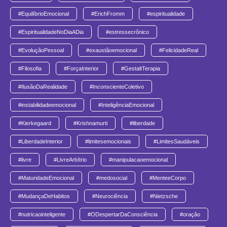
#EquilíbrioEmocional
#ErichFromm
#espiritualidade
#EspiritualidadeNoDiaADia
#estressecrônico
#EvoluçãoPessoal
#exaustãoemocional
#FelicidadeReal
#Filosofia
#ForçaInterior
#GestaltTerapia
#IlusãoDaRealidade
#InconscienteColetivo
#instabilidadeemocional
#InteligênciaEmocional
#Kierkegaard
#Krishnamurti
#liberdade
#LiberdadeInterior
#limitesemocionais
#LimitesSaudáveis
#livre
#LivreArbítrio
#manipulacaoemocional
#MaturidadeEmocional
#medosocial
#MenteeCorpo
#MudançaDeHabitos
#Neurociência
#Nietzsche
#nutricaointeligente
#ODespertarDaConsciência
#oraçâo