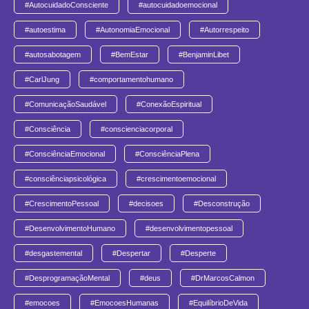
#AutocuidadoConsciente
#autocuidadoemocional
#autoestima
#AutonomiaEmocional
#Autorrespeito
#autosabotagem
#BemEstar
#BenjaminLibet
#CarlJung
#comportamentohumano
#ComunicaçãoSaudável
#ConexãoEspiritual
#Consciência
#conscienciacorporal
#ConsciênciaEmocional
#ConsciênciaPlena
#consciênciapsicológica
#crescimentoemocional
#CrescimentoPessoal
#decisoes
#Desconstrução
#DesenvolvimentoHumano
#desenvolvimentopessoal
#desgastemental
#Despertar
#Desperte
#DesprogramaçãoMental
#deus
#DrMarcosCalmon
#emocoes
#EmocoesHumanas
#EquilíbrioDeVida