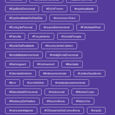
#EquilíbrioEmocional
#ErichFromm
#espiritualidade
#EspiritualidadeNoDiaADia
#estressecrônico
#EvoluçãoPessoal
#exaustãoemocional
#FelicidadeReal
#Filosofia
#ForçaInterior
#GestaltTerapia
#IlusãoDaRealidade
#InconscienteColetivo
#instabilidadeemocional
#InteligênciaEmocional
#Kierkegaard
#Krishnamurti
#liberdade
#LiberdadeInterior
#limitesemocionais
#LimitesSaudáveis
#livre
#LivreArbítrio
#manipulacaoemocional
#MaturidadeEmocional
#medosocial
#MenteeCorpo
#MudançaDeHabitos
#Neurociência
#Nietzsche
#nutricaointeligente
#ODespertarDaConsciência
#oraçâo