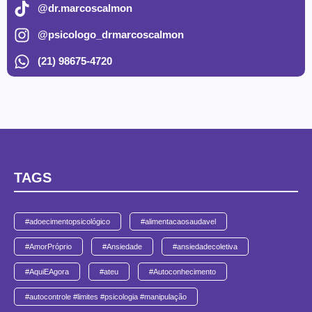
@dr.marcoscalmon
@psicologo_drmarcoscalmon
(21) 98675-4720
TAGS
#adoecimentopsicológico
#alimentacaosaudavel
#AmorPróprio
#Ansiedade
#ansiedadecoletiva
#AquiEAgora
#ateu
#Autoconhecimento
#autocontrole #limites #psicologia #manipulação