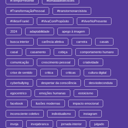
#TempoPresente
#tomadadedecisoes
#TransformaçãoPessoal
#transtornonarcisista
#ViktorFrankl
#VivaComPropósito
#ViverNoPresente
2024
adaptabilidade
apego à imagem
busca interior
carência afetiva
carreira
casais
casal
casamento
cobiça
comportamento humano
comunicação
crescimento pessoal
criatividade
crise de sentido
critica
criticas
cultura digital
cyberbullying
despertar da consciência
desviodeconduta
egocentrico
emoções humanas
estoicismo
facebook
ilusões modernas
impacto emocional
inconsciente coletivo
individualismo
instagram
inveja
invejabranca
jornada interior
julgado