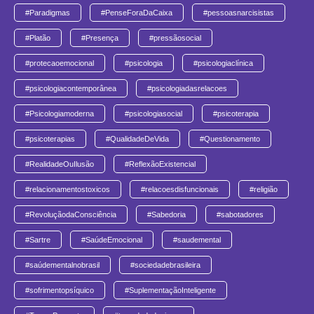
#Paradigmas
#PenseForaDaCaixa
#pessoasnarcisistas
#Platão
#Presença
#pressãosocial
#protecaoemocional
#psicologia
#psicologiaclínica
#psicologiacontemporânea
#psicologiadasrelacoes
#Psicologiamoderna
#psicologiasocial
#psicoterapia
#psicoterapias
#QualidadeDeVida
#Questionamento
#RealidadeOuIlusão
#ReflexãoExistencial
#relacionamentostoxicos
#relacoesdisfuncionais
#religião
#RevoluçãodaConsciência
#Sabedoria
#sabotadores
#Sartre
#SaúdeEmocional
#saudemental
#saúdementalnobrasil
#sociedadebrasileira
#sofrimentopsíquico
#SuplementaçãoInteligente