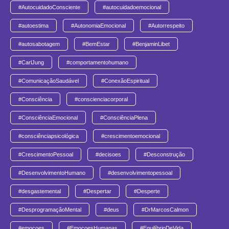
#AutocuidadoConsciente
#autocuidadoemocional
#autoestima
#AutonomiaEmocional
#Autorrespeito
#autosabotagem
#BemEstar
#BenjaminLibet
#CarlJung
#comportamentohumano
#ComunicaçãoSaudável
#ConexãoEspiritual
#Consciência
#conscienciacorporal
#ConsciênciaEmocional
#ConsciênciaPlena
#consciênciapsicológica
#crescimentoemocional
#CrescimentoPessoal
#decisoes
#Desconstrução
#DesenvolvimentoHumano
#desenvolvimentopessoal
#desgastemental
#Despertar
#Desperte
#DesprogramaçãoMental
#deus
#DrMarcosCalmon
#emocoes
#EmocoesHumanas
#EquilíbrioDeVida