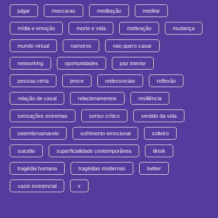
julgar
mascaras
meditação
meditar
mídia e emoção
morte e vida
motivação
mudança
mundo virtual
namoros
nao quero casar
networking
oportunidades
paz interior
pessoa certa
prece
redessociais
reflexão
relação de casal
relacionamentos
resiliência
sensações extremas
senso crítico
sentido da vida
setembroamarelo
sofrimento emocional
solteiro
suicidio
superficialidade contemporânea
tiktok
tragédia humana
tragédias modernas
twitter
vazio existencial
x