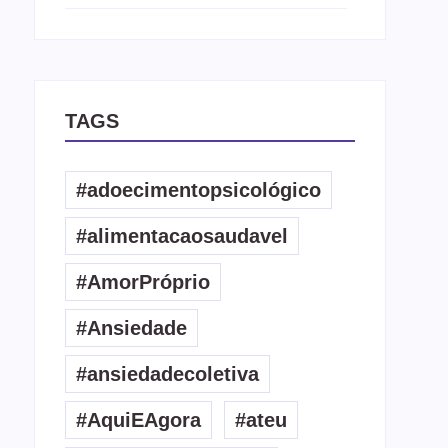
TAGS
#adoecimentopsicológico
#alimentacaosaudavel
#AmorPróprio
#Ansiedade
#ansiedadecoletiva
#AquiEAgora
#ateu