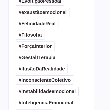
#EvoluçãoPessoal
#exaustãoemocional
#FelicidadeReal
#Filosofia
#ForçaInterior
#GestaltTerapia
#IlusãoDaRealidade
#InconscienteColetivo
#instabilidadeemocional
#InteligênciaEmocional