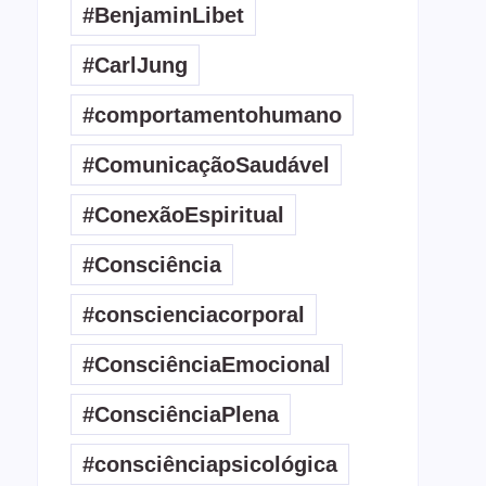
#BenjaminLibet
#CarlJung
#comportamentohumano
#ComunicaçãoSaudável
#ConexãoEspiritual
#Consciência
#conscienciacorporal
#ConsciênciaEmocional
#ConsciênciaPlena
#consciênciapsicológica