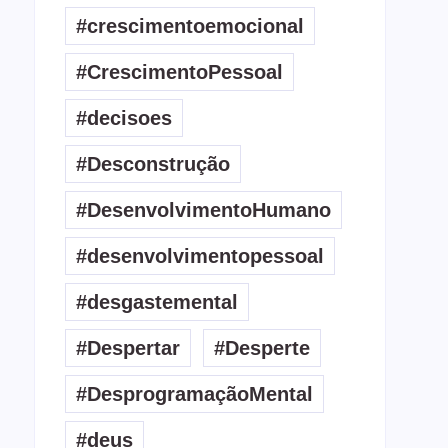
#crescimentoemocional
#CrescimentoPessoal
#decisoes
#Desconstrução
#DesenvolvimentoHumano
#desenvolvimentopessoal
#desgastemental
#Despertar
#Desperte
#DesprogramaçãoMental
#deus