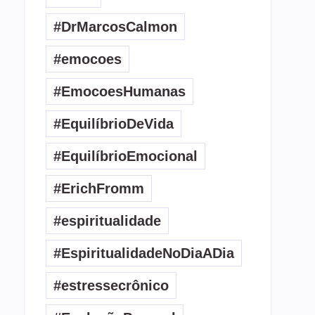
#DrMarcosCalmon
#emocoes
#EmocoesHumanas
#EquilíbrioDeVida
#EquilíbrioEmocional
#ErichFromm
#espiritualidade
#EspiritualidadeNoDiaADia
#estressecrônico