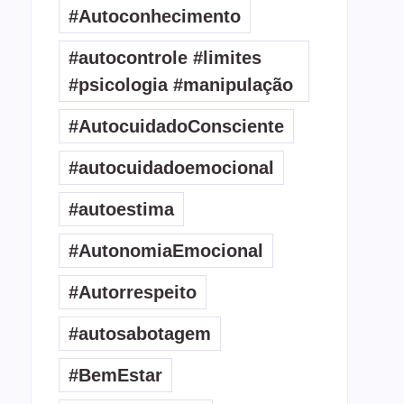
#Autoconhecimento
#autocontrole #limites
#psicologia #manipulação
#AutocuidadoConsciente
#autocuidadoemocional
#autoestima
#AutonomiaEmocional
#Autorrespeito
#autosabotagem
#BemEstar