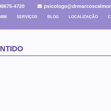
 98675-4720
psicologo@drmarcoscalmon
MIM
SERVIÇOS
BLOG
LOCALIZAÇÃO
C
ENTIDO