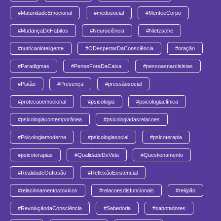
#MaturidadeEmocional
#medosocial
#MenteeCorpo
#MudançaDeHabitos
#Neurociência
#Nietzsche
#nutricaointeligente
#ODespertarDaConsciência
#oraçâo
#Paradigmas
#PenseForaDaCaixa
#pessoasnarcisistas
#Platão
#Presença
#pressãosocial
#protecaoemocional
#psicologia
#psicologiaclínica
#psicologiacontemporânea
#psicologiadasrelacoes
#Psicologiamoderna
#psicologiasocial
#psicoterapia
#psicoterapias
#QualidadeDeVida
#Questionamento
#RealidadeOuIlusão
#ReflexãoExistencial
#relacionamentostoxicos
#relacoesdisfuncionais
#religião
#RevoluçãodaConsciência
#Sabedoria
#sabotadores