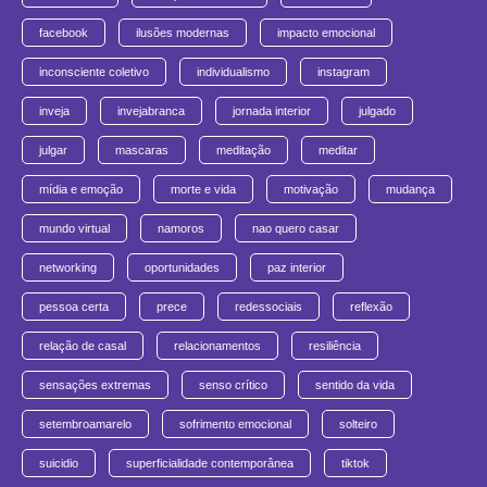
facebook
ilusões modernas
impacto emocional
inconsciente coletivo
individualismo
instagram
inveja
invejabranca
jornada interior
julgado
julgar
mascaras
meditação
meditar
mídia e emoção
morte e vida
motivação
mudança
mundo virtual
namoros
nao quero casar
networking
oportunidades
paz interior
pessoa certa
prece
redessociais
reflexão
relação de casal
relacionamentos
resiliência
sensações extremas
senso crítico
sentido da vida
setembroamarelo
sofrimento emocional
solteiro
suicidio
superficialidade contemporânea
tiktok