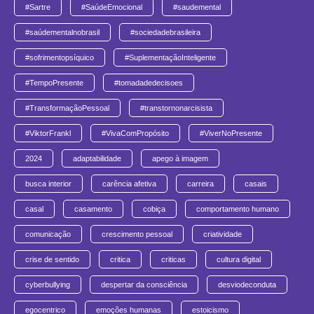
#Sartre
#SaúdeEmocional
#saudemental
#saúdementalnobrasil
#sociedadebrasileira
#sofrimentopsíquico
#SuplementaçãoInteligente
#TempoPresente
#tomadadedecisoes
#TransformaçãoPessoal
#transtornonarcisista
#ViktorFrankl
#VivaComPropósito
#ViverNoPresente
2024
adaptabilidade
apego à imagem
busca interior
carência afetiva
carreira
casais
casal
casamento
cobiça
comportamento humano
comunicação
crescimento pessoal
criatividade
crise de sentido
critica
criticas
cultura digital
cyberbullying
despertar da consciência
desviodeconduta
egocentrico
emoções humanas
estoicismo