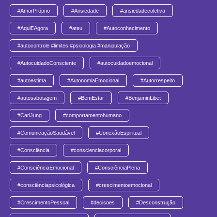
#AmorPróprio
#Ansiedade
#ansiedadecoletiva
#AquiEAgora
#ateu
#Autoconhecimento
#autocontrole #limites #psicologia #manipulação
#AutocuidadoConsciente
#autocuidadoemocional
#autoestima
#AutonomiaEmocional
#Autorrespeito
#autosabotagem
#BemEstar
#BenjaminLibet
#CarlJung
#comportamentohumano
#ComunicaçãoSaudável
#ConexãoEspiritual
#Consciência
#conscienciacorporal
#ConsciênciaEmocional
#ConsciênciaPlena
#consciênciapsicológica
#crescimentoemocional
#CrescimentoPessoal
#decisoes
#Desconstrução