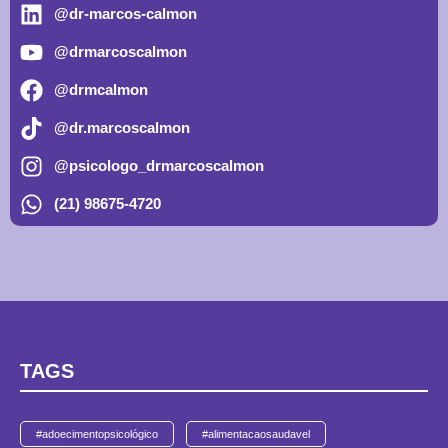
@dr-marcos-calmon
@drmarcoscalmon
@drmcalmon
@dr.marcoscalmon
@psicologo_drmarcoscalmon
(21) 98675-4720
TAGS
#adoecimentopsicológico
#alimentacaosaudavel