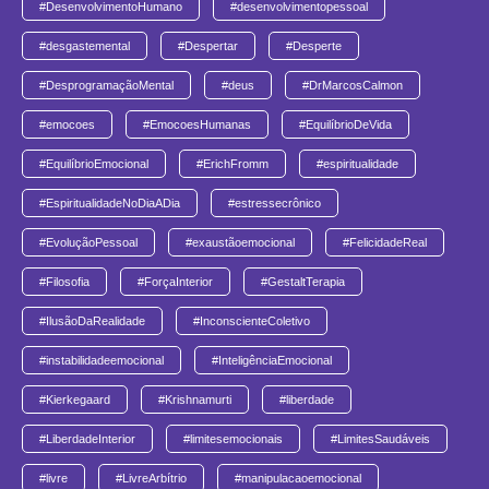
#DesenvolvimentoHumano
#desenvolvimentopessoal
#desgastemental
#Despertar
#Desperte
#DesprogramaçãoMental
#deus
#DrMarcosCalmon
#emocoes
#EmocoesHumanas
#EquilíbrioDeVida
#EquilíbrioEmocional
#ErichFromm
#espiritualidade
#EspiritualidadeNoDiaADia
#estressecrônico
#EvoluçãoPessoal
#exaustãoemocional
#FelicidadeReal
#Filosofia
#ForçaInterior
#GestaltTerapia
#IlusãoDaRealidade
#InconscienteColetivo
#instabilidadeemocional
#InteligênciaEmocional
#Kierkegaard
#Krishnamurti
#liberdade
#LiberdadeInterior
#limitesemocionais
#LimitesSaudáveis
#livre
#LivreArbítrio
#manipulacaoemocional