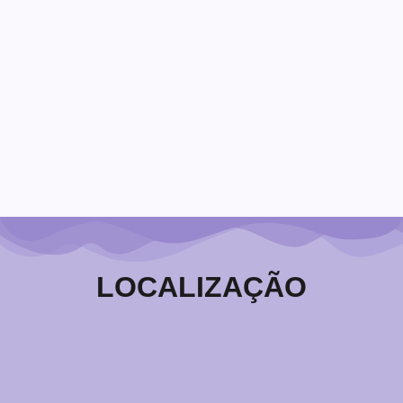
EMOCIONAIS
22/08/2025
Dr. Marcos Calmon
Estamos vivendo um tempo repleto de transformações
emocionais e, muitas dessas crises, estão se
apresentando sem um sentido maior aparente, é comum
que conceitos como religião e espiritualidade estejam
confusos e se misturem...
Leia Mais
LOCALIZAÇÃO