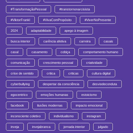
#TransformaçãoPessoal
#transtornonarcisista
#ViktorFrankl
#VivaComPropósito
#ViverNoPresente
2024
adaptabilidade
apego à imagem
busca interior
carência afetiva
carreira
casais
casal
casamento
cobiça
comportamento humano
comunicação
crescimento pessoal
criatividade
crise de sentido
critica
criticas
cultura digital
cyberbullying
despertar da consciência
desviodeconduta
egocentrico
emoções humanas
estoicismo
facebook
ilusões modernas
impacto emocional
inconsciente coletivo
individualismo
instagram
inveja
invejabranca
jornada interior
julgado