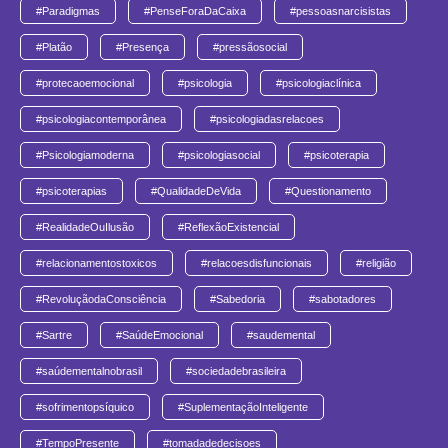
#Paradigmas
#PenseForaDaCaixa
#pessoasnarcisistas
#Platão
#Presença
#pressãosocial
#protecaoemocional
#psicologia
#psicologiaclínica
#psicologiacontemporânea
#psicologiadasrelacoes
#Psicologiamoderna
#psicologiasocial
#psicoterapia
#psicoterapias
#QualidadeDeVida
#Questionamento
#RealidadeOuIlusão
#ReflexãoExistencial
#relacionamentostoxicos
#relacoesdisfuncionais
#religião
#RevoluçãodaConsciência
#Sabedoria
#sabotadores
#Sartre
#SaúdeEmocional
#saudemental
#saúdementalnobrasil
#sociedadebrasileira
#sofrimentopsíquico
#SuplementaçãoInteligente
#TempoPresente
#tomadadedecisoes