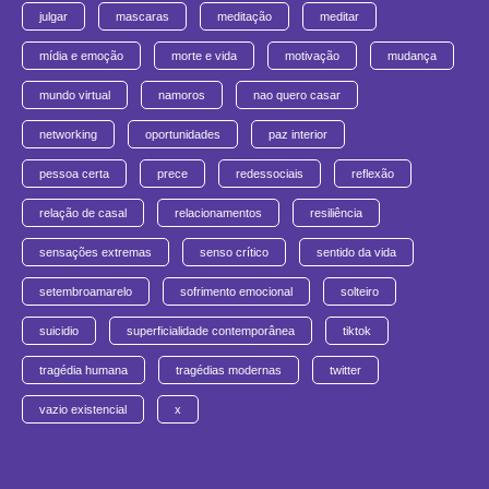
julgar
mascaras
meditação
meditar
mídia e emoção
morte e vida
motivação
mudança
mundo virtual
namoros
nao quero casar
networking
oportunidades
paz interior
pessoa certa
prece
redessociais
reflexão
relação de casal
relacionamentos
resiliência
sensações extremas
senso crítico
sentido da vida
setembroamarelo
sofrimento emocional
solteiro
suicidio
superficialidade contemporânea
tiktok
tragédia humana
tragédias modernas
twitter
vazio existencial
x