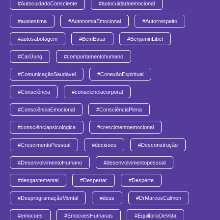
#AutocuidadoConsciente
#autocuidadoemocional
#autoestima
#AutonomiaEmocional
#Autorrespeito
#autosabotagem
#BemEstar
#BenjaminLibet
#CarlJung
#comportamentohumano
#ComunicaçãoSaudável
#ConexãoEspiritual
#Consciência
#conscienciacorporal
#ConsciênciaEmocional
#ConsciênciaPlena
#consciênciapsicológica
#crescimentoemocional
#CrescimentoPessoal
#decisoes
#Desconstrução
#DesenvolvimentoHumano
#desenvolvimentopessoal
#desgastemental
#Despertar
#Desperte
#DesprogramaçãoMental
#deus
#DrMarcosCalmon
#emocoes
#EmocoesHumanas
#EquilíbrioDeVida