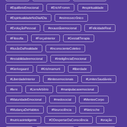
#EquilíbrioEmocional
#ErichFromm
#espiritualidade
#EspiritualidadeNoDiaADia
#estressecrônico
#EvoluçãoPessoal
#exaustãoemocional
#FelicidadeReal
#Filosofia
#ForçaInterior
#GestaltTerapia
#IlusãoDaRealidade
#InconscienteColetivo
#instabilidadeemocional
#InteligênciaEmocional
#Kierkegaard
#Krishnamurti
#liberdade
#LiberdadeInterior
#limitesemocionais
#LimitesSaudáveis
#livre
#LivreArbítrio
#manipulacaoemocional
#MaturidadeEmocional
#medosocial
#MenteeCorpo
#MudançaDeHabitos
#Neurociência
#Nietzsche
#nutricaointeligente
#ODespertarDaConsciência
#oraçâo