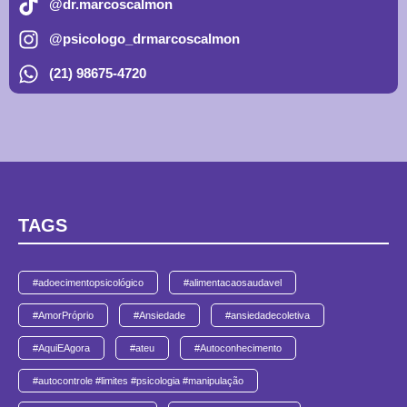
@dr.marcoscalmon
@psicologo_drmarcoscalmon
(21) 98675-4720
TAGS
#adoecimentopsicológico
#alimentacaosaudavel
#AmorPróprio
#Ansiedade
#ansiedadecoletiva
#AquiEAgora
#ateu
#Autoconhecimento
#autocontrole #limites #psicologia #manipulação