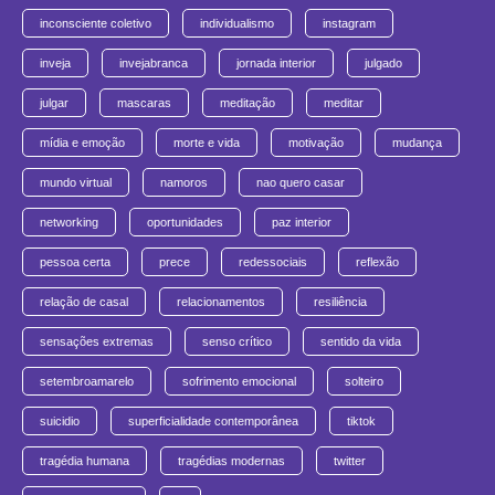
inconsciente coletivo
individualismo
instagram
inveja
invejabranca
jornada interior
julgado
julgar
mascaras
meditação
meditar
mídia e emoção
morte e vida
motivação
mudança
mundo virtual
namoros
nao quero casar
networking
oportunidades
paz interior
pessoa certa
prece
redessociais
reflexão
relação de casal
relacionamentos
resiliência
sensações extremas
senso crítico
sentido da vida
setembroamarelo
sofrimento emocional
solteiro
suicidio
superficialidade contemporânea
tiktok
tragédia humana
tragédias modernas
twitter