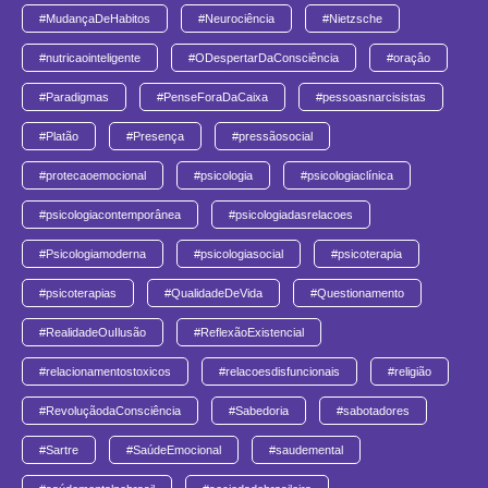
#MudançaDeHabitos
#Neurociência
#Nietzsche
#nutricaointeligente
#ODespertarDaConsciência
#oraçâo
#Paradigmas
#PenseForaDaCaixa
#pessoasnarcisistas
#Platão
#Presença
#pressãosocial
#protecaoemocional
#psicologia
#psicologiaclínica
#psicologiacontemporânea
#psicologiadasrelacoes
#Psicologiamoderna
#psicologiasocial
#psicoterapia
#psicoterapias
#QualidadeDeVida
#Questionamento
#RealidadeOuIlusão
#ReflexãoExistencial
#relacionamentostoxicos
#relacoesdisfuncionais
#religião
#RevoluçãodaConsciência
#Sabedoria
#sabotadores
#Sartre
#SaúdeEmocional
#saudemental