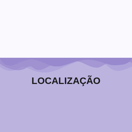
28/06/2025
Dr. Marcos Calmon
(*) ATENÇÃO! Click no áudio acima como fundo
musical para a sua leitura. * * * Há poucos dias, o mundo
se espantou com a triste notícia da jovem brasileira que
morreu...
Leia Mais
LOCALIZAÇÃO