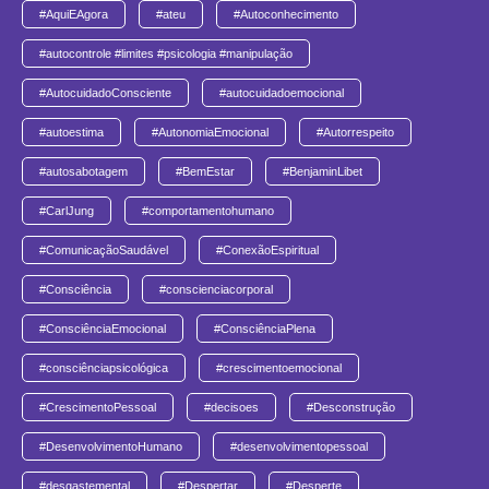
#AquiEAgora
#ateu
#Autoconhecimento
#autocontrole #limites #psicologia #manipulação
#AutocuidadoConsciente
#autocuidadoemocional
#autoestima
#AutonomiaEmocional
#Autorrespeito
#autosabotagem
#BemEstar
#BenjaminLibet
#CarlJung
#comportamentohumano
#ComunicaçãoSaudável
#ConexãoEspiritual
#Consciência
#conscienciacorporal
#ConsciênciaEmocional
#ConsciênciaPlena
#consciênciapsicológica
#crescimentoemocional
#CrescimentoPessoal
#decisoes
#Desconstrução
#DesenvolvimentoHumano
#desenvolvimentopessoal
#desgastemental
#Despertar
#Desperte