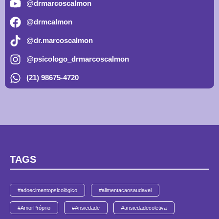
@drmarcoscalmon
@drmcalmon
@dr.marcoscalmon
@psicologo_drmarcoscalmon
(21) 98675-4720
TAGS
#adoecimentopsicológico
#alimentacaosaudavel
#AmorPróprio
#Ansiedade
#ansiedadecoletiva