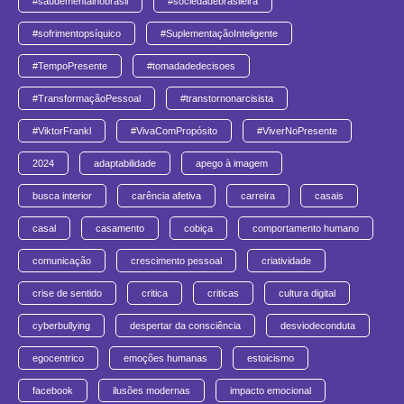
#saúdementalnobrasil
#sociedadebrasileira
#sofrimentopsíquico
#SuplementaçãoInteligente
#TempoPresente
#tomadadedecisoes
#TransformaçãoPessoal
#transtornonarcisista
#ViktorFrankl
#VivaComPropósito
#ViverNoPresente
2024
adaptabilidade
apego à imagem
busca interior
carência afetiva
carreira
casais
casal
casamento
cobiça
comportamento humano
comunicação
crescimento pessoal
criatividade
crise de sentido
critica
criticas
cultura digital
cyberbullying
despertar da consciência
desviodeconduta
egocentrico
emoções humanas
estoicismo
facebook
ilusões modernas
impacto emocional