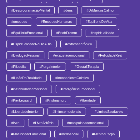
#DesprogramaçãoMental
#deus
#DrMarcosCalmon
#emocoes
#EmocoesHumanas
#EquilíbrioDeVida
#EquilíbrioEmocional
#ErichFromm
#espiritualidade
#EspiritualidadeNoDiaADia
#estressecrônico
#EvoluçãoPessoal
#exaustãoemocional
#FelicidadeReal
#Filosofia
#ForçaInterior
#GestaltTerapia
#IlusãoDaRealidade
#InconscienteColetivo
#instabilidadeemocional
#InteligênciaEmocional
#Kierkegaard
#Krishnamurti
#liberdade
#LiberdadeInterior
#limitesemocionais
#LimitesSaudáveis
#livre
#LivreArbítrio
#manipulacaoemocional
#MaturidadeEmocional
#medosocial
#MenteeCorpo