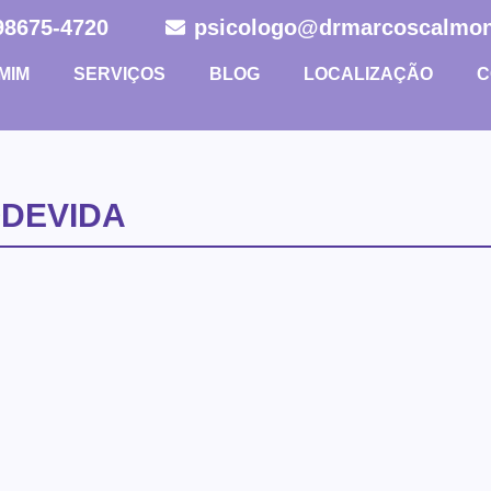
 98675-4720
psicologo@drmarcoscalmon
MIM
SERVIÇOS
BLOG
LOCALIZAÇÃO
C
ODEVIDA