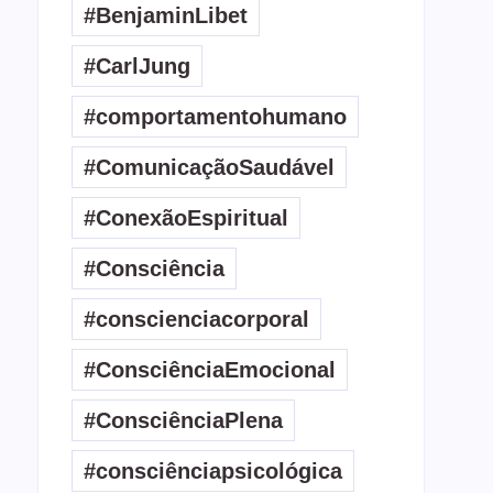
#BenjaminLibet
#CarlJung
#comportamentohumano
#ComunicaçãoSaudável
#ConexãoEspiritual
#Consciência
#conscienciacorporal
#ConsciênciaEmocional
#ConsciênciaPlena
#consciênciapsicológica