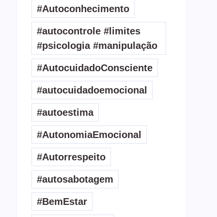
#Autoconhecimento
#autocontrole #limites
#psicologia #manipulação
#AutocuidadoConsciente
#autocuidadoemocional
#autoestima
#AutonomiaEmocional
#Autorrespeito
#autosabotagem
#BemEstar