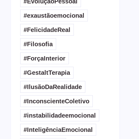
#EvoluçãoPessoal
#exaustãoemocional
#FelicidadeReal
#Filosofia
#ForçaInterior
#GestaltTerapia
#IlusãoDaRealidade
#InconscienteColetivo
#instabilidadeemocional
#InteligênciaEmocional