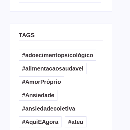
TAGS
#adoecimentopsicológico
#alimentacaosaudavel
#AmorPróprio
#Ansiedade
#ansiedadecoletiva
#AquiEAgora
#ateu