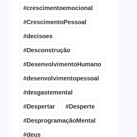
#crescimentoemocional
#CrescimentoPessoal
#decisoes
#Desconstrução
#DesenvolvimentoHumano
#desenvolvimentopessoal
#desgastemental
#Despertar
#Desperte
#DesprogramaçãoMental
#deus