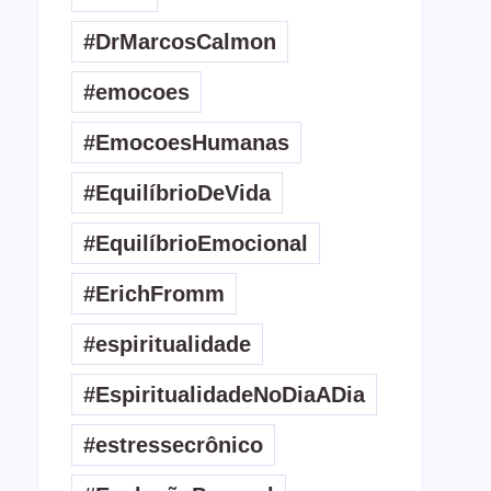
#DrMarcosCalmon
#emocoes
#EmocoesHumanas
#EquilíbrioDeVida
#EquilíbrioEmocional
#ErichFromm
#espiritualidade
#EspiritualidadeNoDiaADia
#estressecrônico