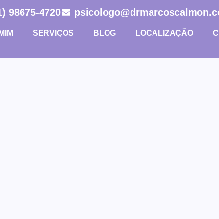
1) 98675-4720
psicologo@drmarcoscalmon.c
MIM
SERVIÇOS
BLOG
LOCALIZAÇÃO
C