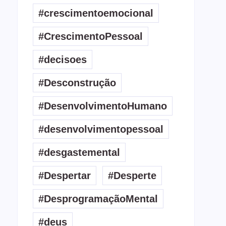
#crescimentoemocional
#CrescimentoPessoal
#decisoes
#Desconstrução
#DesenvolvimentoHumano
#desenvolvimentopessoal
#desgastemental
#Despertar
#Desperte
#DesprogramaçãoMental
#deus