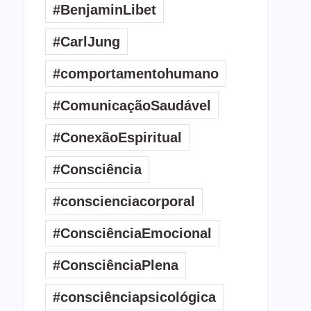
#BenjaminLibet
#CarlJung
#comportamentohumano
#ComunicaçãoSaudável
#ConexãoEspiritual
#Consciência
#conscienciacorporal
#ConsciênciaEmocional
#ConsciênciaPlena
#consciênciapsicológica