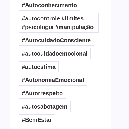
#Autoconhecimento
#autocontrole #limites
#psicologia #manipulação
#AutocuidadoConsciente
#autocuidadoemocional
#autoestima
#AutonomiaEmocional
#Autorrespeito
#autosabotagem
#BemEstar