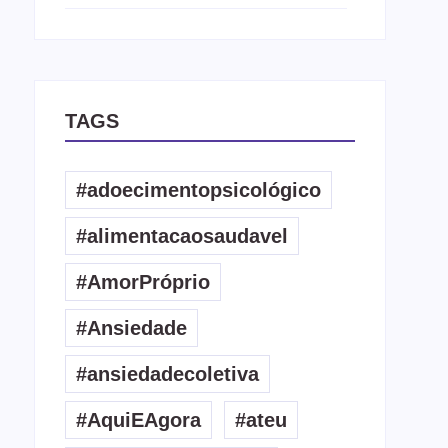
TAGS
#adoecimentopsicológico
#alimentacaosaudavel
#AmorPróprio
#Ansiedade
#ansiedadecoletiva
#AquiEAgora
#ateu