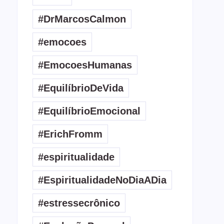
#DrMarcosCalmon
#emocoes
#EmocoesHumanas
#EquilíbrioDeVida
#EquilíbrioEmocional
#ErichFromm
#espiritualidade
#EspiritualidadeNoDiaADia
#estressecrônico