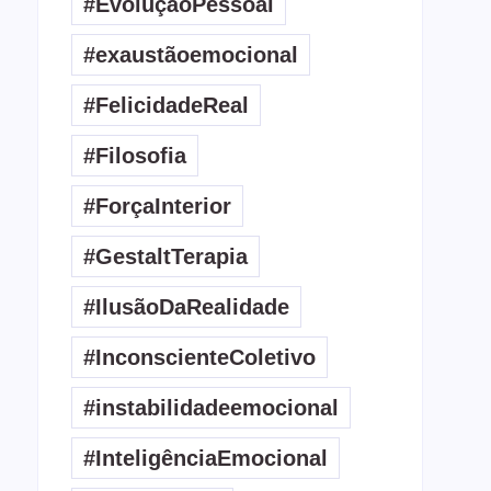
#EvoluçãoPessoal
#exaustãoemocional
#FelicidadeReal
#Filosofia
#ForçaInterior
#GestaltTerapia
#IlusãoDaRealidade
#InconscienteColetivo
#instabilidadeemocional
#InteligênciaEmocional