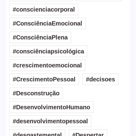
#conscienciacorporal
#ConsciênciaEmocional
#ConsciênciaPlena
#consciênciapsicológica
#crescimentoemocional
#CrescimentoPessoal
#decisoes
#Desconstrução
#DesenvolvimentoHumano
#desenvolvimentopessoal
#desgastemental
#Despertar