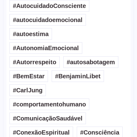
#AutocuidadoConsciente
#autocuidadoemocional
#autoestima
#AutonomiaEmocional
#Autorrespeito
#autosabotagem
#BemEstar
#BenjaminLibet
#CarlJung
#comportamentohumano
#ComunicaçãoSaudável
#ConexãoEspiritual
#Consciência