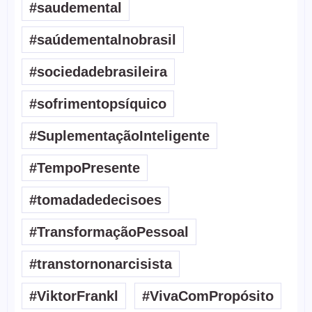
#saudemental
#saúdementalnobrasil
#sociedadebrasileira
#sofrimentopsíquico
#SuplementaçãoInteligente
#TempoPresente
#tomadadedecisoes
#TransformaçãoPessoal
#transtornonarcisista
#ViktorFrankl
#VivaComPropósito