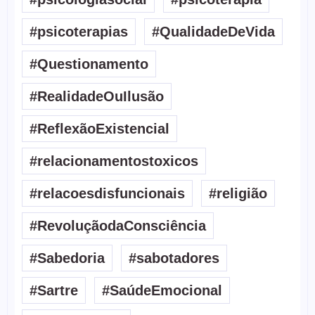
#psicoterapias
#QualidadeDeVida
#Questionamento
#RealidadeOuIlusão
#ReflexãoExistencial
#relacionamentostoxicos
#relacoesdisfuncionais
#religião
#RevoluçãodaConsciência
#Sabedoria
#sabotadores
#Sartre
#SaúdeEmocional