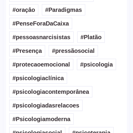
#oraçâo
#Paradigmas
#PenseForaDaCaixa
#pessoasnarcisistas
#Platão
#Presença
#pressãosocial
#protecaoemocional
#psicologia
#psicologiaclínica
#psicologiacontemporânea
#psicologiadasrelacoes
#Psicologiamoderna
#psicologiasocial
#psicoterapia