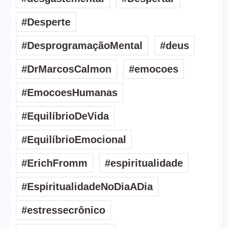
#Desperte
#DesprogramaçãoMental
#deus
#DrMarcosCalmon
#emocoes
#EmocoesHumanas
#EquilíbrioDeVida
#EquilíbrioEmocional
#ErichFromm
#espiritualidade
#EspiritualidadeNoDiaADia
#estressecrônico