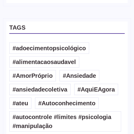
TAGS
#adoecimentopsicológico
#alimentacaosaudavel
#AmorPróprio
#Ansiedade
#ansiedadecoletiva
#AquiEAgora
#ateu
#Autoconhecimento
#autocontrole #limites #psicologia
#manipulação