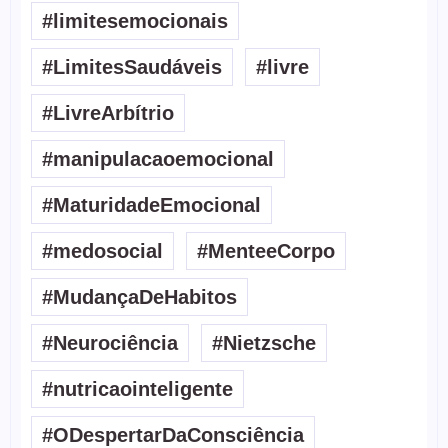
#limitesemocionais
#LimitesSaudáveis
#livre
#LivreArbítrio
#manipulacaoemocional
#MaturidadeEmocional
#medosocial
#MenteeCorpo
#MudançaDeHabitos
#Neurociência
#Nietzsche
#nutricaointeligente
#ODespertarDaConsciência