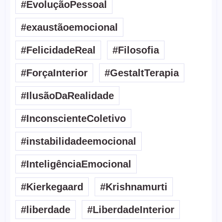
#EvoluçãoPessoal
#exaustãoemocional
#FelicidadeReal
#Filosofia
#ForçaInterior
#GestaltTerapia
#IlusãoDaRealidade
#InconscienteColetivo
#instabilidadeemocional
#InteligênciaEmocional
#Kierkegaard
#Krishnamurti
#liberdade
#LiberdadeInterior