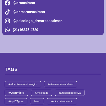
@drmcalmon
@dr.marcoscalmon
@psicologo_drmarcoscalmon
(21) 98675-4720
TAGS
#adoecimentopsicológico
#alimentacaosaudavel
#AmorPróprio
#Ansiedade
#ansiedadecoletiva
#AquiEAgora
#ateu
#Autoconhecimento