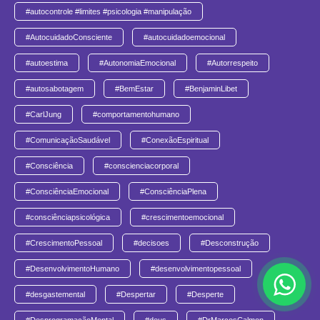
#autocontrole #limites #psicologia #manipulação
#AutocuidadoConsciente
#autocuidadoemocional
#autoestima
#AutonomiaEmocional
#Autorrespeito
#autosabotagem
#BemEstar
#BenjaminLibet
#CarlJung
#comportamentohumano
#ComunicaçãoSaudável
#ConexãoEspiritual
#Consciência
#conscienciacorporal
#ConsciênciaEmocional
#ConsciênciaPlena
#consciênciapsicológica
#crescimentoemocional
#CrescimentoPessoal
#decisoes
#Desconstrução
#DesenvolvimentoHumano
#desenvolvimentopessoal
#desgastemental
#Despertar
#Desperte
#DesprogramaçãoMental
#deus
#DrMarcosCalmon